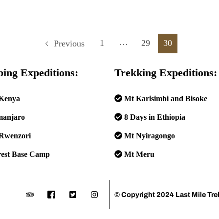
…
1
29
30
Previous
ing Expeditions:
Trekking Expeditions:
 Kenya
Mt Karisimbi and Bisoke
manjaro
8 Days in Ethiopia
 Rwenzori
Mt Nyiragongo
rest Base Camp
Mt Meru
© Copyright 2024 Last Mile Tre