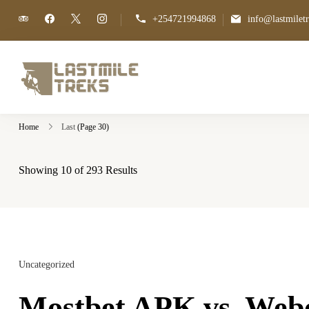
+254721994868
info@lastmilet
Last Mile Treks
Your Adventure Trips
Home
Last
(Page 30)
Showing 10 of 293 Results
Uncategorized
Mostbet APK vs. Webov