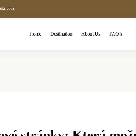
reks.com
Home
Destination
About Us
FAQ’s
é stránky: Která možno