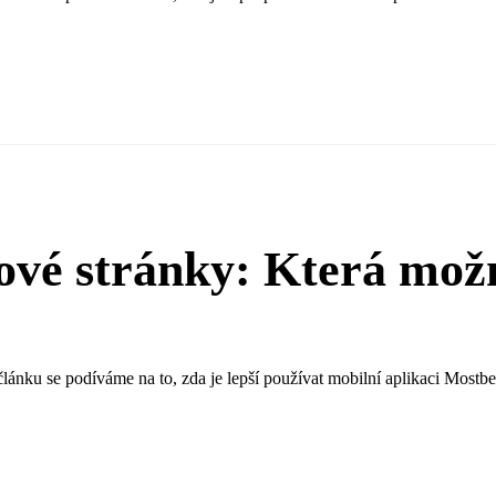
é stránky: Která možno
lánku se podíváme na to, zda je lepší používat mobilní aplikaci Most