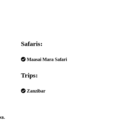
Safaris:
Maasai Mara Safari
Trips:
Zanzibar
ks.