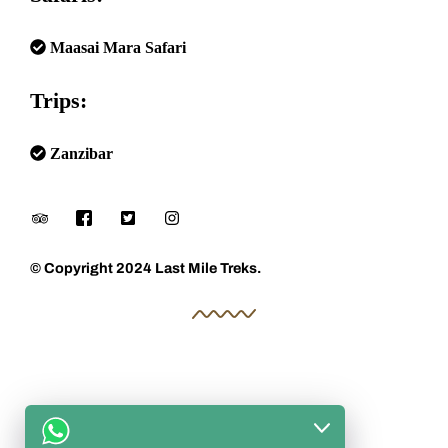
Maasai Mara Safari
Trips:
Zanzibar
© Copyright 2024 Last Mile Treks.