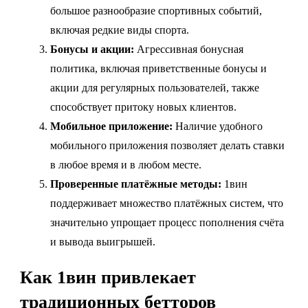
большое разнообразие спортивных событий,
включая редкие виды спорта.
Бонусы и акции:
Агрессивная бонусная
политика, включая приветственные бонусы и
акции для регулярных пользователей, также
способствует притоку новых клиентов.
Мобильное приложение:
Наличие удобного
мобильного приложения позволяет делать ставки
в любое время и в любом месте.
Проверенные платёжные методы:
1вин
поддерживает множество платёжных систем, что
значительно упрощает процесс пополнения счёта
и вывода выигрышей.
Как 1вин привлекает
традиционных бетторов