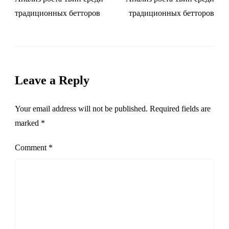
традиционных бетторов
традиционных бетторов
Leave a Reply
Your email address will not be published.
Required fields are
marked
*
Comment
*