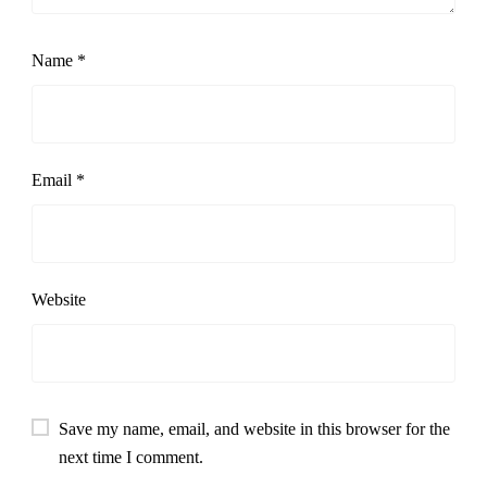
Name
*
Email
*
Website
Save my name, email, and website in this browser for the
next time I comment.