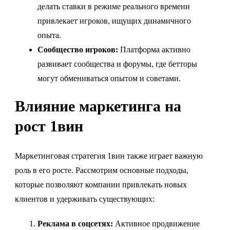
делать ставки в режиме реального времени
привлекает игроков, ищущих динамичного
опыта.
Сообщество игроков:
Платформа активно
развивает сообщества и форумы, где бетторы
могут обмениваться опытом и советами.
Влияние маркетинга на
рост 1вин
Маркетинговая стратегия 1вин также играет важную
роль в его росте. Рассмотрим основные подходы,
которые позволяют компании привлекать новых
клиентов и удерживать существующих:
Реклама в соцсетях:
Активное продвижение