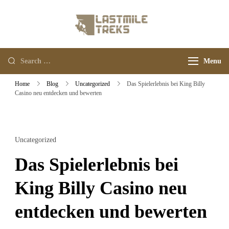
Last Mile Treks
Your Adventure Trips
Menu
Home
Blog
Uncategorized
Das Spielerlebnis bei King Billy
Casino neu entdecken und bewerten
Uncategorized
Das Spielerlebnis bei
King Billy Casino neu
entdecken und bewerten