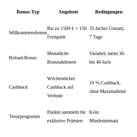
Bonus-Typ
Angebote
Bedingungen
Bis zu 1500 € + 150
35-facher Umsatz,
Willkommensbonus
Freispiele
7 Tage
Monatliche
Variabel, meist 30-
Reload-Bonus
Bonusaktionen
bis 40-fach
Wöchentlicher
10 % Cashback,
Cashback
Cashback auf
ohne Maximallimit
Verluste
Punkte sammeln für
Kein
Treueprogramm
exklusive Prämien
Mindestumsatz