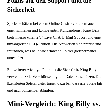
Fokus auf den Support und die
Sicherheit
Spieler schätzen bei einem Online-Casino vor allem auch
einen schnellen und kompetenten Kundendienst. King Billy
bietet hierzu einen 24/7-Live-Chat, E-Mail-Support und eine
umfangreiche FAQ-Sektion. Die Antworten sind präzise und
freundlich, was neue wie erfahrene Spieler gleichermaßen
unterstützt.
Ein weiterer wichtiger Punkt ist die Sicherheit: King Billy
verwendet SSL-Verschlüsselung, um Daten zu schützen. Die
lizenzierten Spielanbieter tragen dazu bei, dass alle Spiele fair
und nachvollziehbar ablaufen.
Mini-Vergleich: King Billy vs.