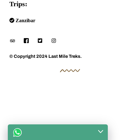
Trips:
Zanzibar
© Copyright 2024 Last Mile Treks.