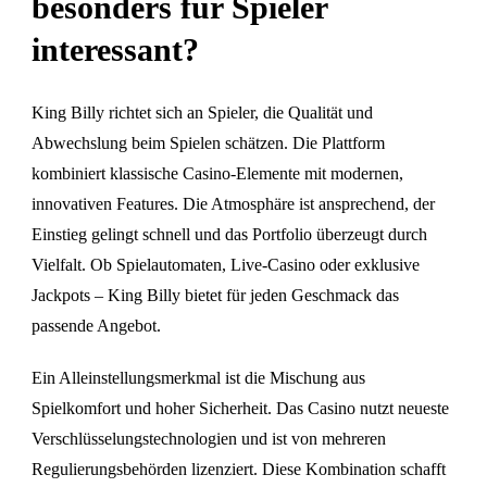
besonders für Spieler
interessant?
King Billy richtet sich an Spieler, die Qualität und
Abwechslung beim Spielen schätzen. Die Plattform
kombiniert klassische Casino-Elemente mit modernen,
innovativen Features. Die Atmosphäre ist ansprechend, der
Einstieg gelingt schnell und das Portfolio überzeugt durch
Vielfalt. Ob Spielautomaten, Live-Casino oder exklusive
Jackpots – King Billy bietet für jeden Geschmack das
passende Angebot.
Ein Alleinstellungsmerkmal ist die Mischung aus
Spielkomfort und hoher Sicherheit. Das Casino nutzt neueste
Verschlüsselungstechnologien und ist von mehreren
Regulierungsbehörden lizenziert. Diese Kombination schafft