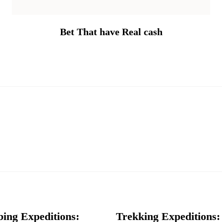
Bet That have Real cash
ing Expeditions:
Trekking Expeditions: