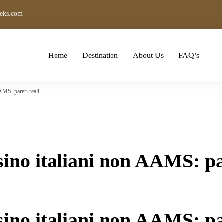
reks.com
Home
Destination
About Us
FAQ’s
AMS: pareri reali
sino italiani non AAMS: pa
sino italiani non AAMS: pa