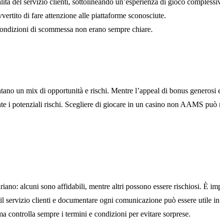
alità del servizio clienti, sottolineando un’esperienza di gioco complessi
vvertito di fare attenzione alle piattaforme sconosciute.
e condizioni di scommessa non erano sempre chiare.
ntano un mix di opportunità e rischi. Mentre l’appeal di bonus generosi e
te i potenziali rischi. Scegliere di giocare in un casino non AAMS può ri
iano: alcuni sono affidabili, mentre altri possono essere rischiosi. È im
il servizio clienti e documentare ogni comunicazione può essere utile in
a controlla sempre i termini e condizioni per evitare sorprese.