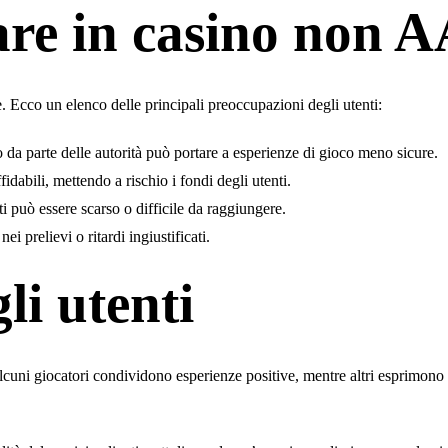
care in casino non
e. Ecco un elenco delle principali preoccupazioni degli utenti:
da parte delle autorità può portare a esperienze di gioco meno sicure.
dabili, mettendo a rischio i fondi degli utenti.
ti può essere scarso o difficile da raggiungere.
ei prelievi o ritardi ingiustificati.
li utenti
uni giocatori condividono esperienze positive, mentre altri esprimono 