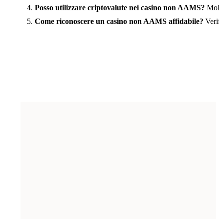
Posso utilizzare criptovalute nei casino non AAMS?
Molt
Come riconoscere un casino non AAMS affidabile?
Verif