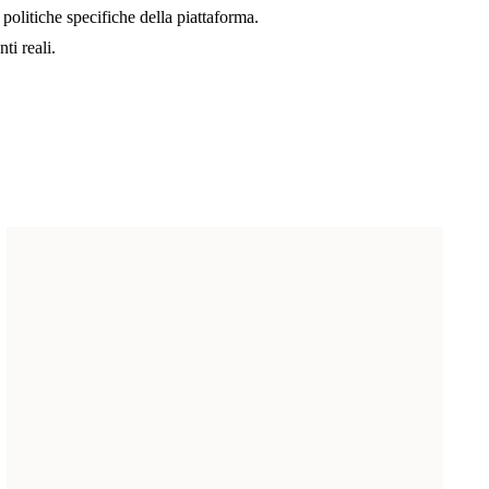
politiche specifiche della piattaforma.
ti reali.