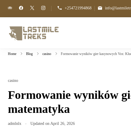
+254721994868
info@lastmilet
Last Mile Treks
Your Adventure Trips
Home
Blog
casino
Formowanie wyników gier kasynowych Vox: Kluc
casino
Formowanie wyników gie
matematyka
admlnlx
Updated on
April 26, 2026