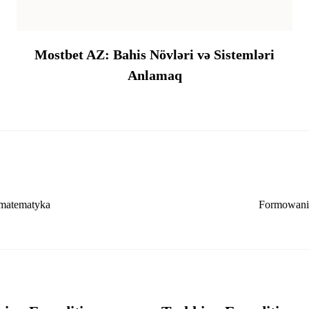
Mostbet AZ: Bahis Növləri və Sistemləri
Anlamaq
 matematyka
Formowanie