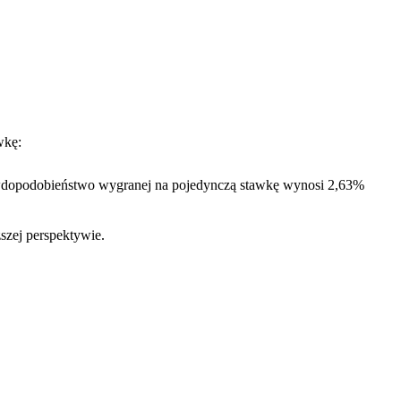
wkę:
awdopodobieństwo wygranej na pojedynczą stawkę wynosi 2,63%
szej perspektywie.