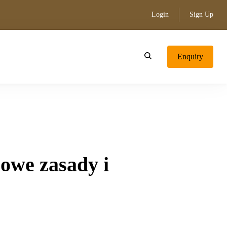
Login
Sign Up
Enquiry
owe zasady i