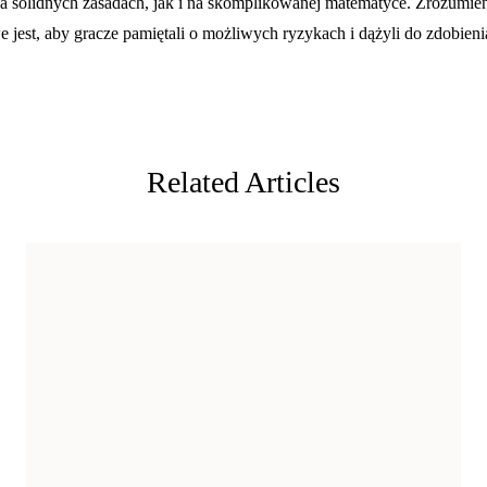
solidnych zasadach, jak i na skomplikowanej matematyce. Zrozumien
 jest, aby gracze pamiętali o możliwych ryzykach i dążyli do zdobie
Related Articles