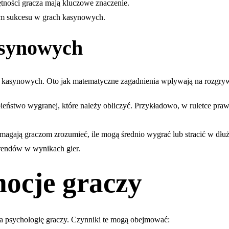
ętności gracza mają kluczowe znaczenie.
em sukcesu w grach kasynowych.
asynowych
kasynowych. Oto jak matematyczne zagadnienia wpływają na rozgry
ństwo wygranej, które należy obliczyć. Przykładowo, w ruletce pr
agają graczom zrozumieć, ile mogą średnio wygrać lub stracić w dłuż
trendów w wynikach gier.
mocje graczy
a psychologię graczy. Czynniki te mogą obejmować: