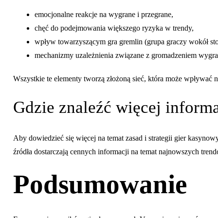
emocjonalne reakcje na wygrane i przegrane,
chęć do podejmowania większego ryzyka w trendy,
wpływ towarzyszącym gra gremlin (grupa graczy wokół sto
mechanizmy uzależnienia związane z gromadzeniem wygran
Wszystkie te elementy tworzą złożoną sieć, która może wpływać n
Gdzie znaleźć więcej informa
Aby dowiedzieć się więcej na temat zasad i strategii gier kasyno
źródła dostarczają cennych informacji na temat najnowszych trendó
Podsumowanie