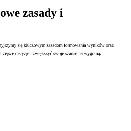
owe zasady i
 przyjrzymy się kluczowym zasadom formowania wyników oraz
zejsze decyzje i zwiększyć swoje szanse na wygraną.