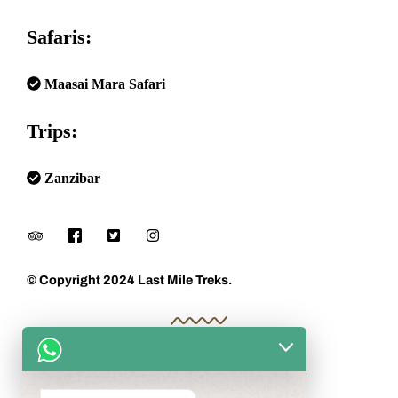
Safaris:
Maasai Mara Safari
Trips:
Zanzibar
© Copyright 2024 Last Mile Treks.