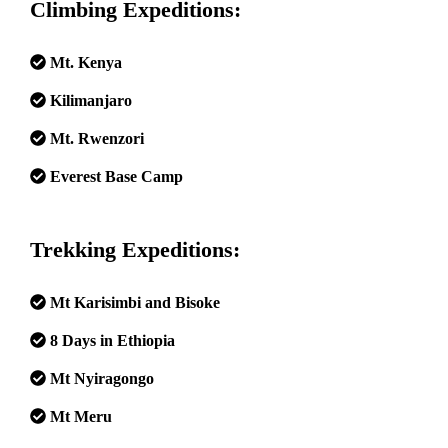
Climbing Expeditions:
Mt. Kenya
Kilimanjaro
Mt. Rwenzori
Everest Base Camp
Trekking Expeditions:
Mt Karisimbi and Bisoke
8 Days in Ethiopia
Mt Nyiragongo
Mt Meru