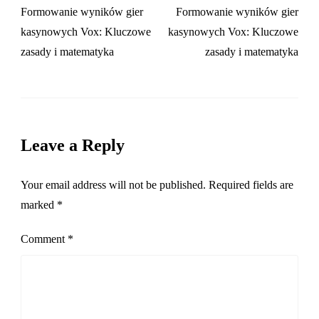
Formowanie wyników gier
Formowanie wyników gier
kasynowych Vox: Kluczowe
kasynowych Vox: Kluczowe
zasady i matematyka
zasady i matematyka
Leave a Reply
Your email address will not be published.
Required fields are
marked
*
Comment
*