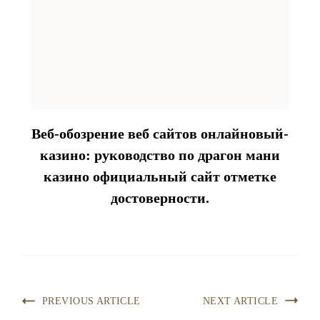
Веб-обозрение веб сайтов онлайновый-
казино: руководство по драгон мани
казино официальный сайт отметке
достоверности.
PREVIOUS ARTICLE
NEXT ARTICLE