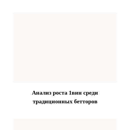
Анализ роста 1вин среди
традиционных бетторов