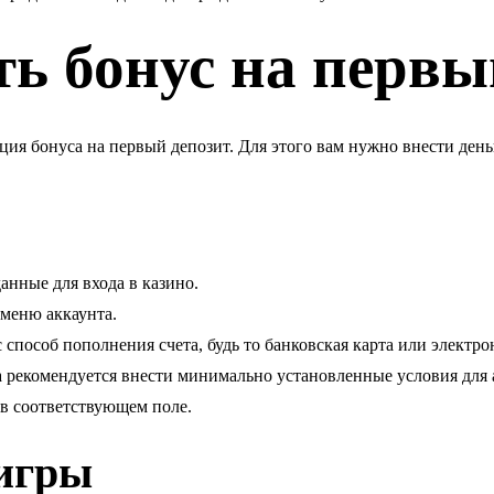
ь бонус на первы
я бонуса на первый депозит. Для этого вам нужно внести деньг
анные для входа в казино.
меню аккаунта.
способ пополнения счета, будь то банковская карта или электр
 рекомендуется внести минимально установленные условия для 
 в соответствующем поле.
игры