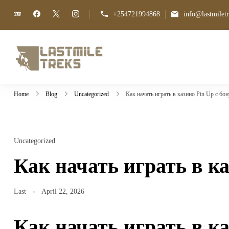
+254721994868
info@lastmilet
Last Mile Treks
Your Adventure Trips
Home
Blog
Uncategorized
Как начать играть в казино Pin Up с бо
Uncategorized
Как начать играть в ка
Last
April 22, 2026
Как начать играть в ка