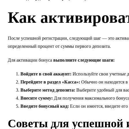
Как активироват
После успешной регистрации, следующий шаг — это активаци
определенный процент от суммы первого депозита.
Для активации бонуса
выполните следующие шаги:
Войдите в свой аккаунт:
Используйте свои учетные д
Перейдите в раздел «Касса»:
Обычно он находится в 
Выберите метод депозита:
Выберите удобный для вас 
Внесите сумму:
Для получения максимального бонуса
Введите бонусный код:
Если он имеется, введите его
Советы для успешной 