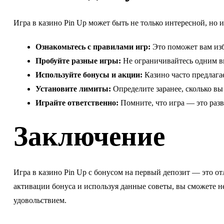
Игра в казино Pin Up может быть не только интересной, но 
Ознакомьтесь с правилами игр:
Это поможет вам изб
Пробуйте разные игры:
Не ограничивайтесь одним ви
Используйте бонусы и акции:
Казино часто предлага
Установите лимиты:
Определите заранее, сколько вы
Играйте ответственно:
Помните, что игра — это развл
Заключение
Игра в казино Pin Up с бонусом на первый депозит — это о
активации бонуса и используя данные советы, вы сможете н
удовольствием.