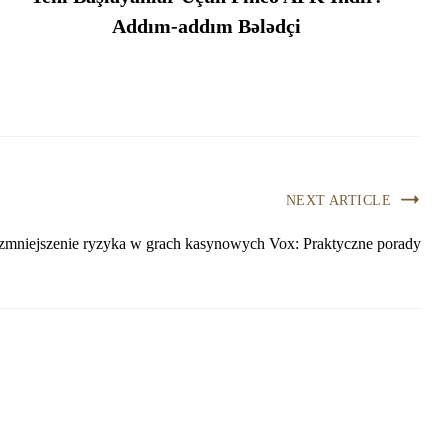
Addım-addım Bələdçi
NEXT ARTICLE
zmniejszenie ryzyka w grach kasynowych Vox: Praktyczne porady