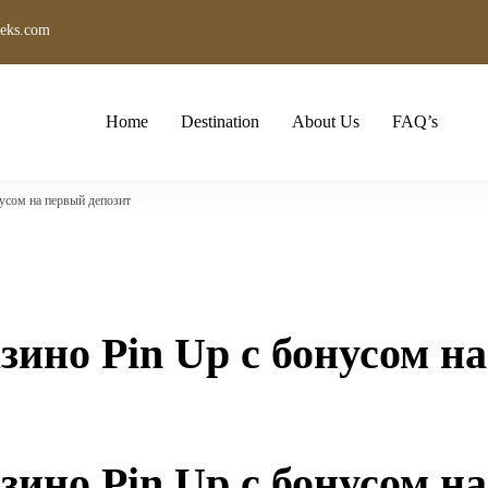
reks.com
Home
Destination
About Us
FAQ’s
нусом на первый депозит
зино Pin Up с бонусом н
зино Pin Up с бонусом н