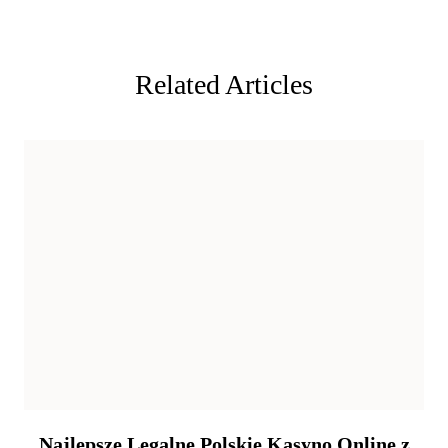
Related Articles
Najlepsze Legalne Polskie Kasyno Online z