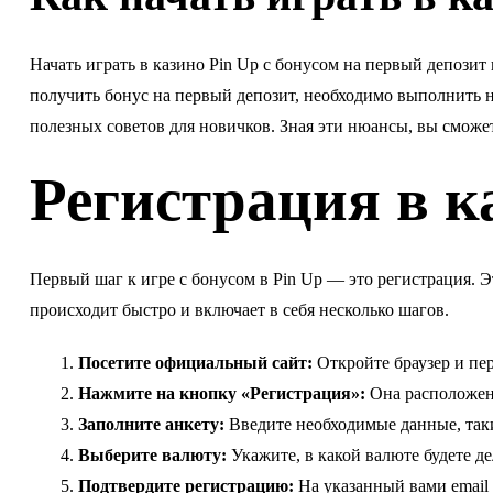
Начать играть в казино Pin Up с бонусом на первый депозит
получить бонус на первый депозит, необходимо выполнить н
полезных советов для новичков. Зная эти нюансы, вы сможе
Регистрация в к
Первый шаг к игре с бонусом в Pin Up — это регистрация. 
происходит быстро и включает в себя несколько шагов.
Посетите официальный сайт:
Откройте браузер и пер
Нажмите на кнопку «Регистрация»:
Она расположена
Заполните анкету:
Введите необходимые данные, таки
Выберите валюту:
Укажите, в какой валюте будете де
Подтвердите регистрацию:
На указанный вами email