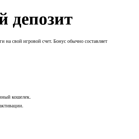
й депозит
и на свой игровой счет. Бонус обычно составляет
онный кошелек.
активации.