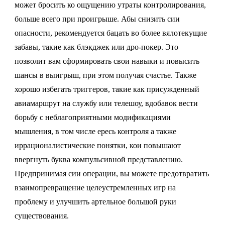
может бросить ко ощущению утраты контролирования,
больше всего при проигрыше. Абы снизить сии
опасности, рекомендуется бацать во более вялотекущие
забавы, такие как блэкджек или дро-покер. Это
позволит вам сформировать свои навыки и повысить
шансы в выигрыш, при этом получая счастье. Также
хорошо избегать триггеров, такие как присужденный
авиамаршрут на службу или телешоу, вдобавок вести
борьбу с неблагоприятными модификациями
мышления, в том числе ересь контроля а также
иррационалистические понятки, кои повышают
ввергнуть буква компульсивной представлению.
Предпринимая сии операции, вы можете предотвратить
взаимопревращение целеустремленных игр на
проблему и улучшить артельное большой руки
существования.