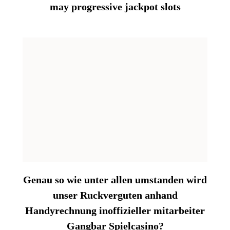
may progressive jackpot slots
Genau so wie unter allen umstanden wird
unser Ruckverguten anhand
Handyrechnung inoffizieller mitarbeiter
Gangbar Spielcasino?