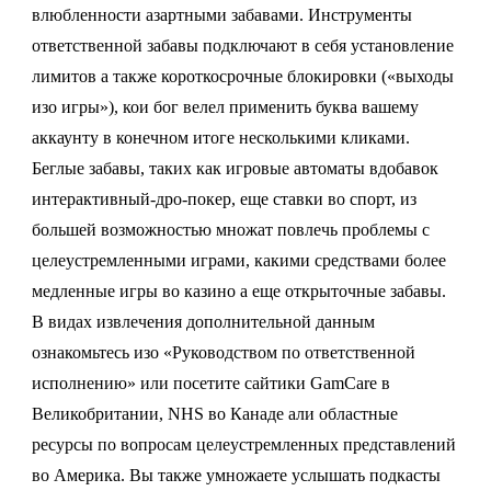
влюбленности азартными забавами. Инструменты
ответственной забавы подключают в себя установление
лимитов а также короткосрочные блокировки («выходы
изо игры»), кои бог велел применить буква вашему
аккаунту в конечном итоге несколькими кликами.
Беглые забавы, таких как игровые автоматы вдобавок
интерактивный-дро-покер, еще ставки во спорт, из
большей возможностью множат повлечь проблемы с
целеустремленными играми, какими средствами более
медленные игры во казино а еще открыточные забавы.
В видах извлечения дополнительной данным
ознакомьтесь изо «Руководством по ответственной
исполнению» или посетите сайтики GamCare в
Великобритании, NHS во Канаде али областные
ресурсы по вопросам целеустремленных представлений
во Америка. Вы также умножаете услышать подкасты