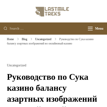
Last Mile Treks
Your Adventure Trips
Menu
Home
Blog
Uncategorized
Руководство по Сука казино
балансу азартных изображений во онлайновый-казино
Uncategorized
Руководство по Сука
казино балансу
азартных изображений