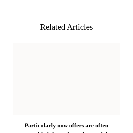
Related Articles
Particularly now offers are often