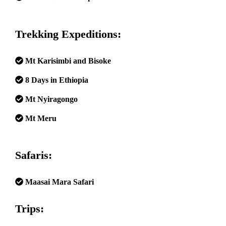
Trekking Expeditions:
Mt Karisimbi and Bisoke
8 Days in Ethiopia
Mt Nyiragongo
Mt Meru
Safaris:
Maasai Mara Safari
Trips: