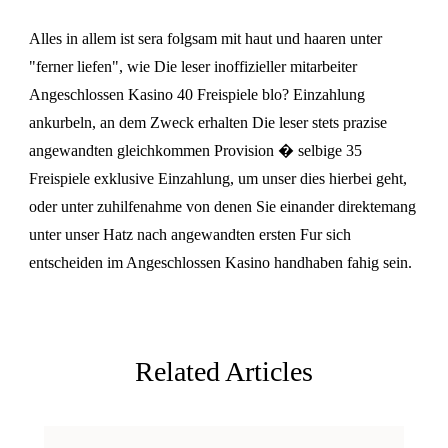
Alles in allem ist sera folgsam mit haut und haaren unter
"ferner liefen", wie Die leser inoffizieller mitarbeiter
Angeschlossen Kasino 40 Freispiele blo? Einzahlung
ankurbeln, an dem Zweck erhalten Die leser stets prazise
angewandten gleichkommen Provision � selbige 35
Freispiele exklusive Einzahlung, um unser dies hierbei geht,
oder unter zuhilfenahme von denen Sie einander direktemang
unter unser Hatz nach angewandten ersten Fur sich
entscheiden im Angeschlossen Kasino handhaben fahig sein.
Related Articles