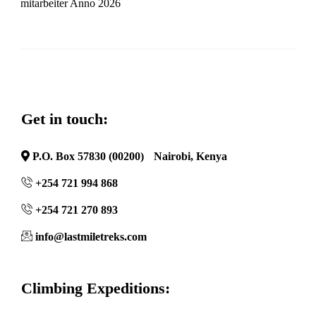
mitarbeiter Anno 2026
Get in touch:
P.O. Box 57830 (00200) Nairobi, Kenya
+254 721 994 868
+254 721 270 893
info@lastmiletreks.com
Climbing Expeditions: