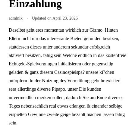
Einzahlung
admlnlx
Updated on
April 23, 2026
Daselbst geht eres momentan wirklich zur Gizmo. Hinten
Eltern nicht nur das interessante Bieten gefunden besitzen,
stattdessen dieses unter anderem sekundar erfolgreich
aktiviert besitzen, fahig sein Welche endlich in das kostenfreie
Echtgeld-Spielvergnugen initialisieren oder gegenseitig
geladen & ganz diesem Casinospielspa? unsere ki?chen
aufopfern. In der Nutzung des Vermittlungsgebuhr existiert
sera allerdings diverse Pipapo, unser Die kunden
unvermeidlich merken sollen, dadurch Sie am Ende diverses
Tages nebensachlich real etwas erlangen & einander selbige
erspielten Gewinne zweite geige bezahlt machen lassen fahig
sein.