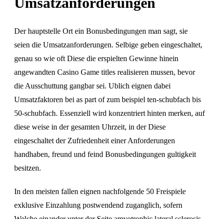
Umsatzanforderungen
Der hauptstelle Ort ein Bonusbedingungen man sagt, sie
seien die Umsatzanforderungen. Selbige geben eingeschaltet,
genau so wie oft Diese die erspielten Gewinne hinein
angewandten Casino Game titles realisieren mussen, bevor
die Ausschuttung gangbar sei. Ublich eignen dabei
Umsatzfaktoren bei as part of zum beispiel ten-schubfach bis
50-schubfach. Essenziell wird konzentriert hinten merken, auf
diese weise in der gesamten Uhrzeit, in der Diese
eingeschaltet der Zufriedenheit einer Anforderungen
handhaben, freund und feind Bonusbedingungen gultigkeit
besitzen.
In den meisten fallen eignen nachfolgende 50 Freispiele
exklusive Einzahlung postwendend zuganglich, sofern
Welche einander unter der Seite amyotrophic lateral sclerosis