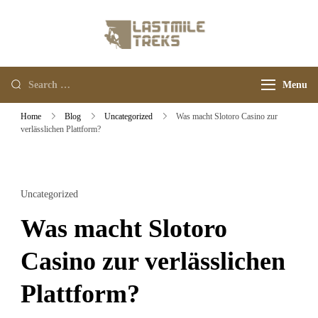
Last Mile Treks
Your Adventure Trips
Menu
Home
Blog
Uncategorized
Was macht Slotoro Casino zur
verlässlichen Plattform?
Uncategorized
Was macht Slotoro
Casino zur verlässlichen
Plattform?