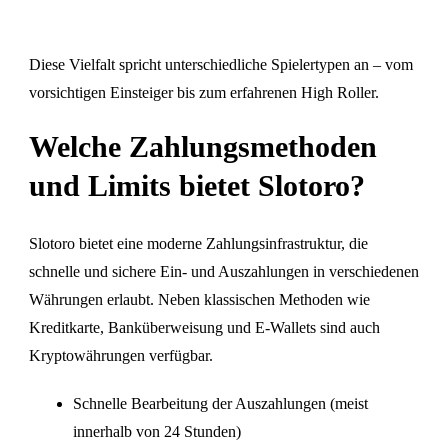
Diese Vielfalt spricht unterschiedliche Spielertypen an – vom
vorsichtigen Einsteiger bis zum erfahrenen High Roller.
Welche Zahlungsmethoden
und Limits bietet Slotoro?
Slotoro bietet eine moderne Zahlungsinfrastruktur, die
schnelle und sichere Ein- und Auszahlungen in verschiedenen
Währungen erlaubt. Neben klassischen Methoden wie
Kreditkarte, Banküberweisung und E-Wallets sind auch
Kryptowährungen verfügbar.
Schnelle Bearbeitung der Auszahlungen (meist
innerhalb von 24 Stunden)