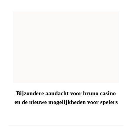
Bijzondere aandacht voor bruno casino
en de nieuwe mogelijkheden voor spelers