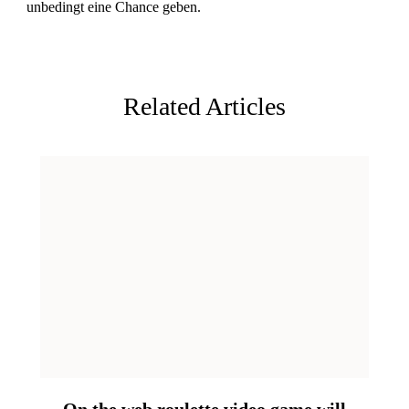
unbedingt eine Chance geben.
Related Articles
On the web roulette video game will