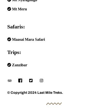
Mt Meru
Safaris:
Maasai Mara Safari
Trips:
Zanzibar
© Copyright 2024 Last Mile Treks.