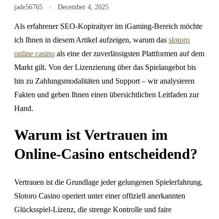
jade56765
December 4, 2025
Als erfahrener SEO-Kopiraityer im iGaming-Bereich möchte
ich Ihnen in diesem Artikel aufzeigen, warum das
slotoro
online casino
als eine der zuverlässigsten Plattformen auf dem
Markt gilt. Von der Lizenzierung über das Spielangebot bis
hin zu Zahlungsmodalitäten und Support – wir analysieren
Fakten und geben Ihnen einen übersichtlichen Leitfaden zur
Hand.
Warum ist Vertrauen im
Online-Casino entscheidend?
Vertrauen ist die Grundlage jeder gelungenen Spielerfahrung.
Slotoro Casino operiert unter einer offiziell anerkannten
Glücksspiel-Lizenz, die strenge Kontrolle und faire