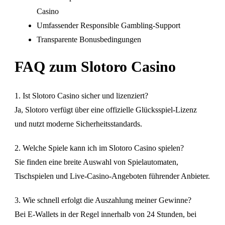
Casino
Umfassender Responsible Gambling-Support
Transparente Bonusbedingungen
FAQ zum Slotoro Casino
1. Ist Slotoro Casino sicher und lizenziert?
Ja, Slotoro verfügt über eine offizielle Glücksspiel-Lizenz
und nutzt moderne Sicherheitsstandards.
2. Welche Spiele kann ich im Slotoro Casino spielen?
Sie finden eine breite Auswahl von Spielautomaten,
Tischspielen und Live-Casino-Angeboten führender Anbieter.
3. Wie schnell erfolgt die Auszahlung meiner Gewinne?
Bei E-Wallets in der Regel innerhalb von 24 Stunden, bei