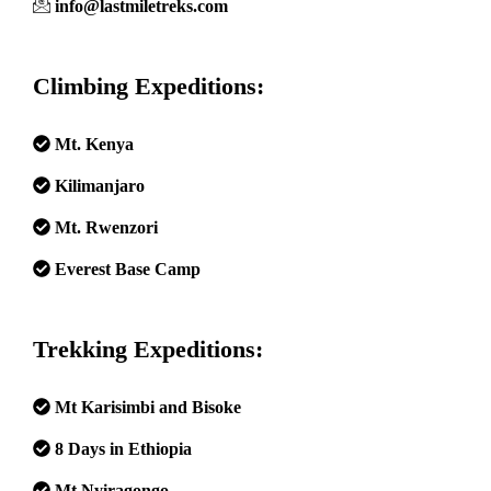
info@lastmiletreks.com
Climbing Expeditions:
Mt. Kenya
Kilimanjaro
Mt. Rwenzori
Everest Base Camp
Trekking Expeditions:
Mt Karisimbi and Bisoke
8 Days in Ethiopia
Mt Nyiragongo