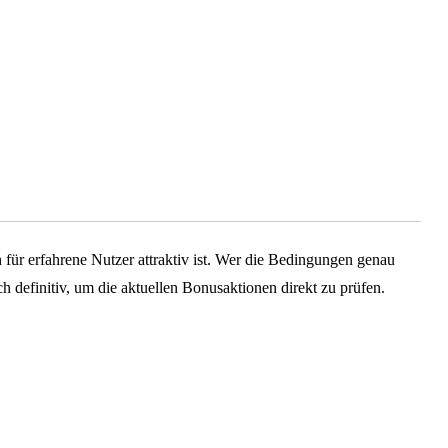
 für erfahrene Nutzer attraktiv ist. Wer die Bedingungen genau
ch definitiv, um die aktuellen Bonusaktionen direkt zu prüfen.