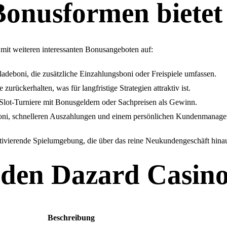
Bonusformen biete
it weiteren interessanten Bonusangeboten auf:
deboni, die zusätzliche Einzahlungsboni oder Freispiele umfassen.
urückerhalten, was für langfristige Strategien attraktiv ist.
Slot-Turniere mit Bonusgeldern oder Sachpreisen als Gewinn.
Boni, schnelleren Auszahlungen und einem persönlichen Kundenmanage
tivierende Spielumgebung, die über das reine Neukundengeschäft hina
 den Dazard Casin
Beschreibung