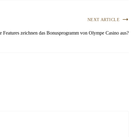
NEXT ARTICLE
e Features zeichnen das Bonusprogramm von Olympe Casino aus?