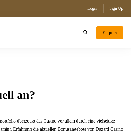
Login
Sign Up
Enquiry
ell an?
ortfolio überzeugt das Casino vor allem durch eine vielseitige
n iGaming-Erfahrung die aktuellen Bonusangebote von Dazard Casino