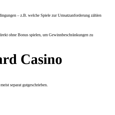
bedingungen – z.B. welche Spiele zur Umsatzanforderung zählen
er direkt ohne Bonus spielen, um Gewinnbeschränkungen zu
ard Casino
 meist separat gutgeschrieben.