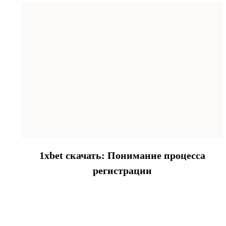
1xbet скачать: Понимание процесса
регистрации