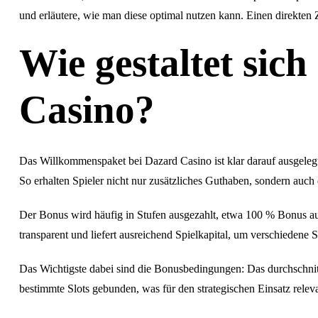
und erläutere, wie man diese optimal nutzen kann. Einen direkten 
Wie gestaltet si
Casino?
Das Willkommenspaket bei Dazard Casino ist klar darauf ausgelegt
So erhalten Spieler nicht nur zusätzliches Guthaben, sondern auch
Der Bonus wird häufig in Stufen ausgezahlt, etwa 100 % Bonus auf
transparent und liefert ausreichend Spielkapital, um verschiedene 
Das Wichtigste dabei sind die Bonusbedingungen: Das durchschnittl
bestimmte Slots gebunden, was für den strategischen Einsatz relevan