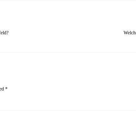
feld?
Welch
ked
*