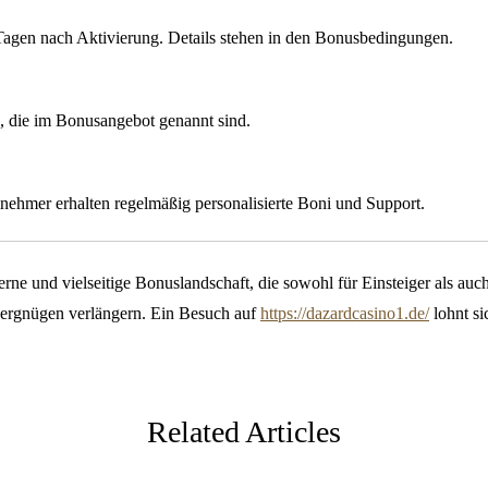
 Tagen nach Aktivierung. Details stehen in den Bonusbedingungen.
, die im Bonusangebot genannt sind.
nehmer erhalten regelmäßig personalisierte Boni und Support.
ne und vielseitige Bonuslandschaft, die sowohl für Einsteiger als auch
lvergnügen verlängern. Ein Besuch auf
https://dazardcasino1.de/
lohnt si
Related Articles