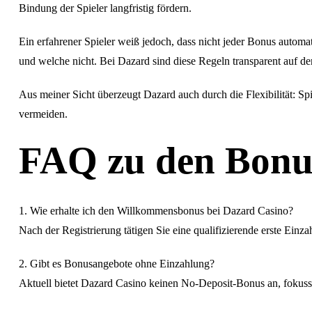
Bindung der Spieler langfristig fördern.
Ein erfahrener Spieler weiß jedoch, dass nicht jeder Bonus autom
und welche nicht. Bei Dazard sind diese Regeln transparent auf der
Aus meiner Sicht überzeugt Dazard auch durch die Flexibilität: S
vermeiden.
FAQ zu den Bonu
1. Wie erhalte ich den Willkommensbonus bei Dazard Casino?
Nach der Registrierung tätigen Sie eine qualifizierende erste Ein
2. Gibt es Bonusangebote ohne Einzahlung?
Aktuell bietet Dazard Casino keinen No-Deposit-Bonus an, fokussie