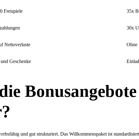
0 Freispiele
35x B
nzahlungen
30x Um
f Nettoverluste
Ohne 
i und Geschenke
Einlad
d die Bonusangebot
r?
rbsfähig und gut strukturiert. Das Willkommenspaket ist standardisier