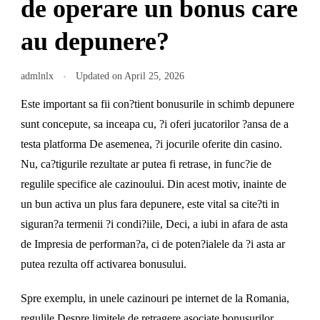
de operare un bonus care
au depunere?
admlnlx
Updated on
April 25, 2026
Este important sa fii con?tient bonusurile in schimb depunere
sunt concepute, sa inceapa cu, ?i oferi jucatorilor ?ansa de a
testa platforma De asemenea, ?i jocurile oferite din casino.
Nu, ca?tigurile rezultate ar putea fi retrase, in func?ie de
regulile specifice ale cazinoului. Din acest motiv, inainte de
un bun activa un plus fara depunere, este vital sa cite?ti in
siguran?a termenii ?i condi?iile, Deci, a iubi in afara de asta
de Impresia de performan?a, ci de poten?ialele da ?i asta ar
putea rezulta off activarea bonusului.
Spre exemplu, in unele cazinouri pe internet de la Romania,
regulile Despre limitele de retragere asociate bonusurilor