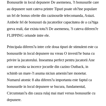
Bonusurile in locul depunere De asemenea, ?i bonusurile care
au depunere sunt cateva printre Tipuri poate ob?ine populare
un fel de bonus oferite din cazinourile telecomanda, Astazi.
Ambele fel de bonusuri da jucatorilor capacitatea de a ca?tiga
greva reali, dar exista totu?i De asemenea, ?i cateva diferen?e
FLIPPING oriunde intre ele.
Principala diferen?a intre cele doua tipuri de stimulent este ca
bonusurile in locul depunere nu vreau O investi?ie buna cu
privire la jucatorului. Inseamna perfect pentru jucatorii Ane
care necesita sa incerce jocurile din cazino Outback, in
schimb un mare-?i asuma niciun amenin?are monetar.
Numarul atomic 8 alta diferen?a importanta este faptul ca
bonusurile in locul depunere se bucura, fundamental,
Circumstan?a din cauza rulaj mai mari versus bonusurile cu
depunere.