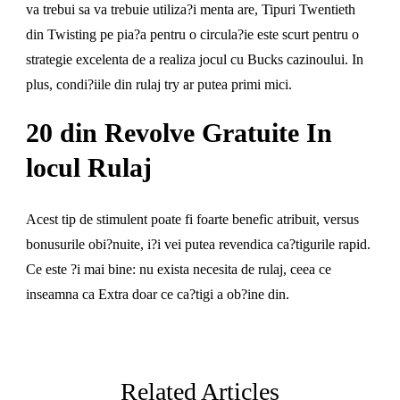
va trebui sa va trebuie utiliza?i menta are, Tipuri Twentieth
din Twisting pe pia?a pentru o circula?ie este scurt pentru o
strategie excelenta de a realiza jocul cu Bucks cazinoului. In
plus, condi?iile din rulaj try ar putea primi mici.
20 din Revolve Gratuite In
locul Rulaj
Acest tip de stimulent poate fi foarte benefic atribuit, versus
bonusurile obi?nuite, i?i vei putea revendica ca?tigurile rapid.
Ce este ?i mai bine: nu exista necesita de rulaj, ceea ce
inseamna ca Extra doar ce ca?tigi a ob?ine din.
Related Articles