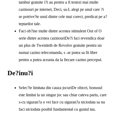
tambur gratuite i?i au pentru a fi testezi mai multe
cazinouri pe internet, Deci, sa-L alegi pe unul care ?i
se potrive?te unul dintre cele mai corect, predicat pe a?
teptarilor tale.
Faci ob?ine multe dintre acestea stimulent Out of O
serie dintre acestea cazinouriDe?i faci revendica doar
un plus de Twentieth de Revolve gratuite pentru un
numai cazino telecomanda, s -ar putea sa fii liber
pentru a putea aceasta da la fiecare cazino perceput.
De?inu?i
Selec?ie limitata din cauza jocuriDe obicei, bonusul
este limitat la un singur joc sau chiar cateva pariu, care
s-cu siguran?a o vei face cu siguran?a niciodata sa nu
faci niciodata posibil fundamental cu gustul tau.