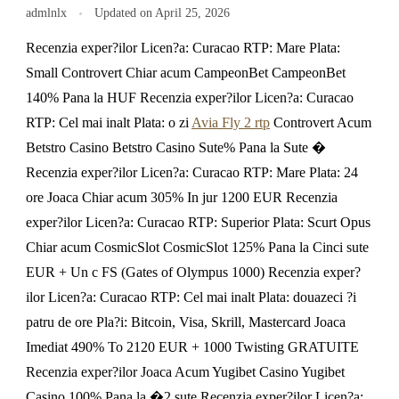
admlnlx
Updated on
April 25, 2026
Recenzia exper?ilor Licen?a: Curacao RTP: Mare Plata:
Small Controvert Chiar acum CampeonBet CampeonBet
140% Pana la HUF Recenzia exper?ilor Licen?a: Curacao
RTP: Cel mai inalt Plata: o zi
Avia Fly 2 rtp
Controvert Acum
Betstro Casino Betstro Casino Sute% Pana la Sute �
Recenzia exper?ilor Licen?a: Curacao RTP: Mare Plata: 24
ore Joaca Chiar acum 305% In jur 1200 EUR Recenzia
exper?ilor Licen?a: Curacao RTP: Superior Plata: Scurt Opus
Chiar acum CosmicSlot CosmicSlot 125% Pana la Cinci sute
EUR + Un c FS (Gates of Olympus 1000) Recenzia exper?
ilor Licen?a: Curacao RTP: Cel mai inalt Plata: douazeci ?i
patru de ore Pla?i: Bitcoin, Visa, Skrill, Mastercard Joaca
Imediat 490% To 2120 EUR + 1000 Twisting GRATUITE
Recenzia exper?ilor Joaca Acum Yugibet Casino Yugibet
Casino 100% Pana la �2 sute Recenzia exper?ilor Licen?a: