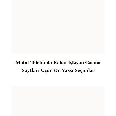
Mobil Telefonda Rahat İşləyən Casino
Saytları Üçün Ən Yaxşı Seçimlər