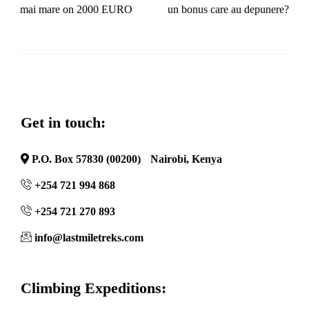
mai mare on 2000 EURO
un bonus care au depunere?
Get in touch:
P.O. Box 57830 (00200) Nairobi, Kenya
+254 721 994 868
+254 721 270 893
info@lastmiletreks.com
Climbing Expeditions: